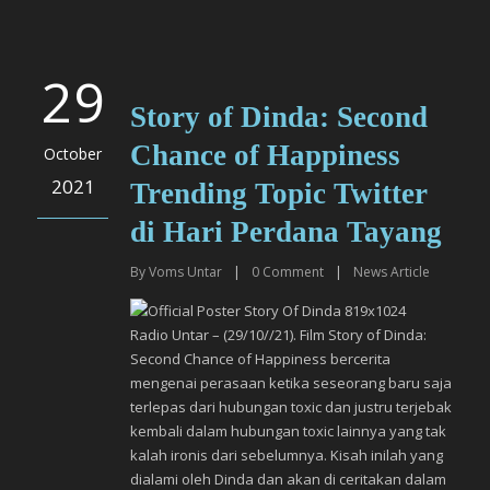
29
Story of Dinda: Second
Chance of Happiness
October
2021
Trending Topic Twitter
di Hari Perdana Tayang
By
Voms Untar
|
0
Comment
|
News Article
Radio Untar – (29/10//21). Film Story of Dinda:
Second Chance of Happiness bercerita
mengenai perasaan ketika seseorang baru saja
terlepas dari hubungan toxic dan justru terjebak
kembali dalam hubungan toxic lainnya yang tak
kalah ironis dari sebelumnya. Kisah inilah yang
dialami oleh Dinda dan akan di ceritakan dalam