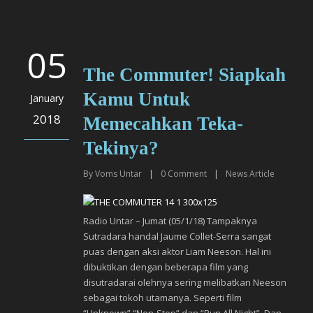
05
The Commuter! Siapkah
Kamu Untuk
January
2018
Memecahkan Teka-
Tekinya?
By
Voms Untar
|
0
Comment
|
News Article
Radio Untar – Jumat (05/1/18) Tampaknya
Sutradara handal Jaume Collet-Serra sangat
puas dengan aksi aktor Liam Neeson. Hal ini
dibuktikan dengan beberapa film yang
disutradarai olehnya sering melibatkan Neeson
sebagai tokoh utamanya. Seperti film