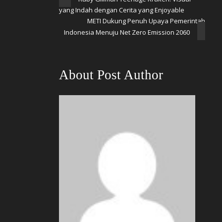
yang Indah dengan Cerita yang Enjoyable
METI Dukung Penuh Upaya Pemerintah
Indonesia Menuju Net Zero Emission 2060
About Post Author
Vom
Unt