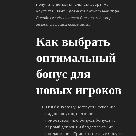
получить дополнительный азарт. Не
упустите шанс!
Сравните актуальные акции
Вавада сегодня и откройте для себя мир
захватывающих выигрышей!
Как выбрать
оптимальный
бонус для
новых игроков
Тип бонуса:
Существует несколько
видов бонусов, включая
приветственные бонусы, бонусы на
первый депозит и бездепозитные
предложения. Приветственные бонусы