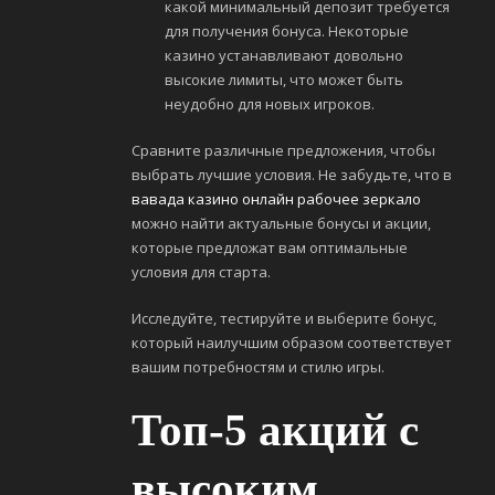
какой минимальный депозит требуется
для получения бонуса. Некоторые
казино устанавливают довольно
высокие лимиты, что может быть
неудобно для новых игроков.
Сравните различные предложения, чтобы
выбрать лучшие условия. Не забудьте, что в
вавада казино онлайн рабочее зеркало
можно найти актуальные бонусы и акции,
которые предложат вам оптимальные
условия для старта.
Исследуйте, тестируйте и выберите бонус,
который наилучшим образом соответствует
вашим потребностям и стилю игры.
Топ-5 акций с
высоким