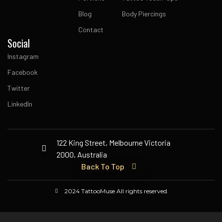
Blog
Body Piercings
Contact
Social
Instagram
Facebook
Twitter
LinkedIn
122 King Street, Melbourne Victoria
2000, Australia
Back To Top
2024 TattooMuse All rights reserved.