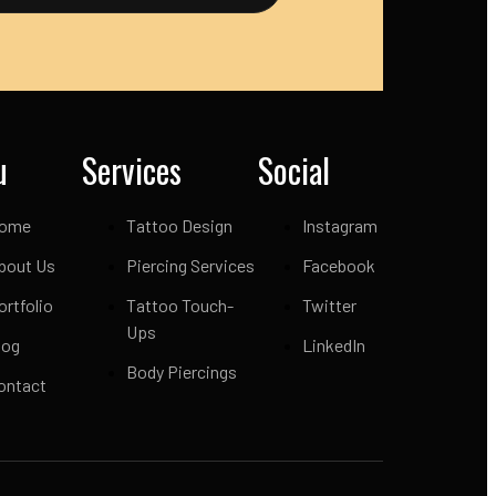
u
Services
Social
ome
Tattoo Design
Instagram
bout Us
Piercing Services
Facebook
ortfolio
Tattoo Touch-
Twitter
Ups
log
LinkedIn
Body Piercings
ontact