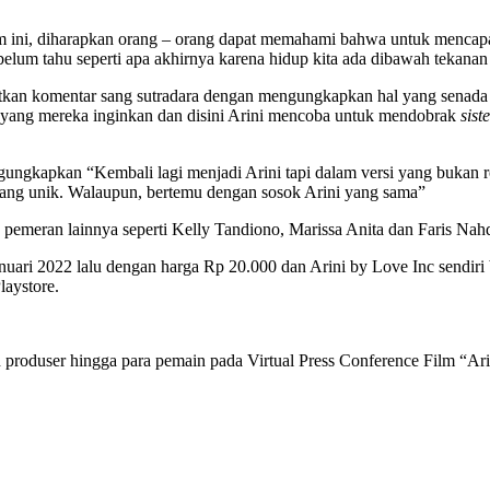
ilm ini, diharapkan orang – orang dapat memahami bahwa untuk menca
belum tahu seperti apa akhirnya karena hidup kita ada dibawah tekanan
kan komentar sang sutradara dengan mengungkapkan hal yang senada “
di yang mereka inginkan dan disini Arini mencoba untuk mendobrak
sis
gungkapkan “Kembali lagi menjadi Arini tapi dalam versi yang bukan ro
yang unik. Walaupun, bertemu dengan sosok Arini yang sama”
k pemeran lainnya seperti Kelly Tandiono, Marissa Anita dan Faris Nahd
Januari 2022 lalu dengan harga Rp 20.000 dan Arini by Love Inc sendiri
laystore.
n produser hingga para pemain pada Virtual Press Conference Film “Ari