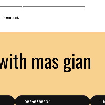
me I comment.
with mas gian
06649896904
in