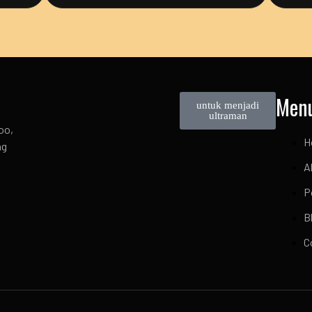
Men
untuk menjadi
ultraman
oo,
H
ng
A
P
B
C