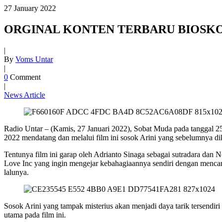
27
January
2022
ORGINAL KONTEN TERBARU BIOSKOP ON
|
By
Voms Untar
|
0
Comment
|
News Article
Radio Untar – (Kamis, 27 Januari 2022), Sobat Muda pada tanggal 25 
2022 mendatang dan melalui film ini sosok Arini yang sebelumnya di
Tentunya film ini garap oleh Adrianto Sinaga sebagai sutradara dan 
Love Inc yang ingin mengejar kebahagiaannya sendiri dengan mencar
lalunya.
Sosok Arini yang tampak misterius akan menjadi daya tarik tersendi
utama pada film ini.