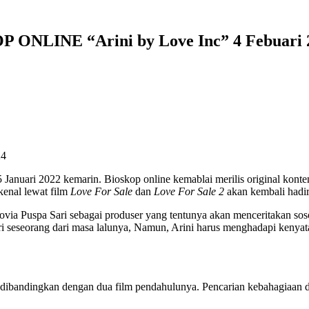
LINE “Arini by Love Inc” 4 Febuari 
Januari 2022 kemarin. Bioskop online kemablai merilis original konten
kenal lewat film
Love For Sale
dan
Love For Sale 2
akan kembali hadir
Novia Puspa Sari sebagai produser yang tentunya akan menceritakan so
i seseorang dari masa lalunya, Namun, Arini harus menghadapi kenyat
ri dibandingkan dengan dua film pendahulunya. Pencarian kebahagiaan