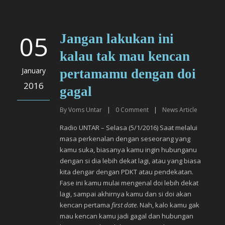
05
Jangan lakukan ini
kalau tak mau kencan
January
pertamamu dengan doi
2016
gagal
By
Voms Untar
|
0
Comment
|
News Article
Radio UNTAR – Selasa (5/1/2016) Saat melalui
masa perkenalan dengan seseorang yang
kamu suka, biasanya kamu ingin hubunganu
dengan si dia lebih dekat lagi, atau yang biasa
kita dengar dengan PDKT atau pendekatan.
Fase ini kamu mulai mengenal doi lebih dekat
lagi, sampai akhirnya kamu dan si doi akan
kencan pertama
first date
. Nah, kalo kamu gak
mau kencan kamu jadi gagal dan hubungan