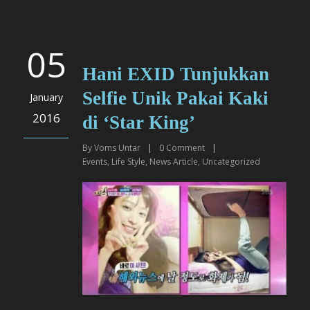
05
Hani EXID Tunjukkan
Selfie Unik Pakai Kaki
January
2016
di ‘Star King’
By
Voms Untar
|
0
Comment
|
Events
,
Life Style
,
News Article
,
Uncategorized