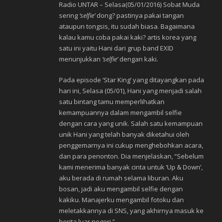
Radio UNTAR – Selasa(05/01/2016) Sobat Muda
sering
‘selfie’
dong? pastinya pakai tangan
ataupun tongsis, itu sudah biasa. Bagaimana
kalau kamu coba pakai kaki? artis korea yang
satu ini yaitu Hani dari grup band EXID
menunjukkan
‘selfie’
dengan kaki.
Pada episode ‘Star King’ yang ditayangkan pada
hari ini, Selasa (05/01), Hani yang menjadi salah
satu bintang tamu memperlihatkan
kemampuannya dalam mengambil selfie
dengan cara yang unik. Salah satu kemampuan
unik Hani yang telah banyak diketahui oleh
penggemarnya ini cukup menghebohkan acara,
dan para penonton. Dia menjelaskan, “Sebelum
kami menerima banyak cinta untuk ‘Up & Down’,
aku berada di rumah selama liburan. Aku
bosan, jadi aku mengambil selfie dengan
kakiku. Manajerku mengambil fotoku dan
meletakkannya di SNS, yang akhirnya masuk ke
berita luar negeri.”