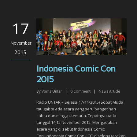
17
November
2015
Indonesia Comic Con
2015
By
Voms Untar
|
0
Comment
|
News Article
Radio UNTAR – Selasa(17/11/2015) Sobat Muda
tau gak si ada acara yang seru banget hari
sabtu dan minggu kemarin. Tepatnya pada
tanggal 14,15 November 2015. Mengadakan
acara yang di sebut Indonesia Comic
Con. Indonesia Comic Con (ICC) diselenggarakan