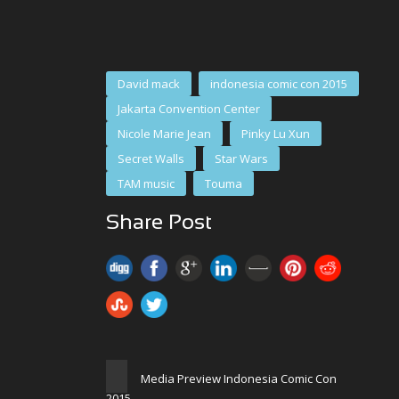
David mack
indonesia comic con 2015
Jakarta Convention Center
Nicole Marie Jean
Pinky Lu Xun
Secret Walls
Star Wars
TAM music
Touma
Share Post
Media Preview Indonesia Comic Con
2015