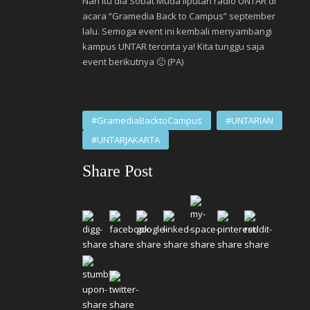
Nah itu dia Sobat Muda liputan radio UNTAR di
acara “Gramedia Back to Campus” september
lalu. Semoga event ini kembali menyambangi
kampus UNTAR tercinta ya! Kita tunggu saja
event berikutnya 🙂 (PA)
#GramediaBacktoCampus
#UNTARIAN
#UNTARJAKARTA
Share Post