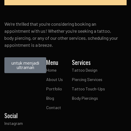
We’re thrilled that you’re considering booking an
appointment with us! Whether you’re seeking a tattoo,
body piercing, or any of our other services, scheduling your
appointment is a breeze.
Menu
Services
untuk menjadi
ultraman
Home
Tattoo Design
About Us
Piercing Services
Portfolio
Tattoo Touch-Ups
Blog
Body Piercings
Contact
Social
Instagram