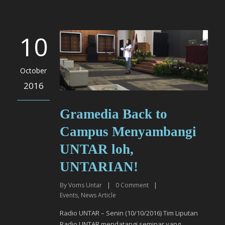
10
October
2016
Gramedia Back to
Campus Menyambangi
UNTAR loh,
UNTARIAN!
By
Voms Untar
|
0
Comment
|
Events
,
News Article
Radio UNTAR – Senin (10/10/2016) Tim Liputan
Radio UNTAR mendatangi seminar yang