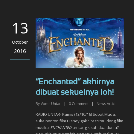
13
October
2016
“Enchanted” akhirnya
dibuat sekuelnya loh!
By
Voms Untar
|
0
Comment
|
News Article
RADIO UNTAR- Kamis (13/10/16) Sobat Muda,
suka nonton film Disney gak? Pasti tau dong film
musikal
ENCHANTED
tentang kisah dua dunia?