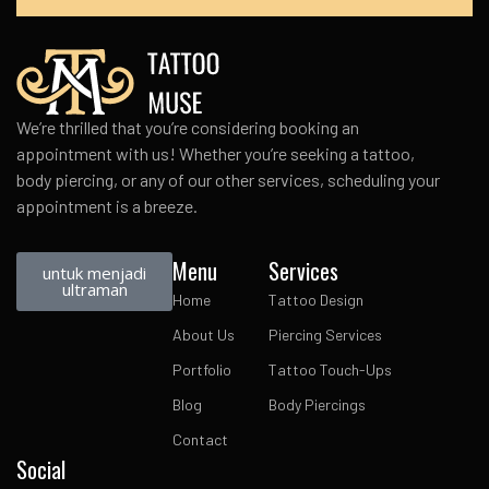
We’re thrilled that you’re considering booking an
appointment with us! Whether you’re seeking a tattoo,
body piercing, or any of our other services, scheduling your
appointment is a breeze.
Menu
Services
untuk menjadi
ultraman
Home
Tattoo Design
About Us
Piercing Services
Portfolio
Tattoo Touch-Ups
Blog
Body Piercings
Contact
Social