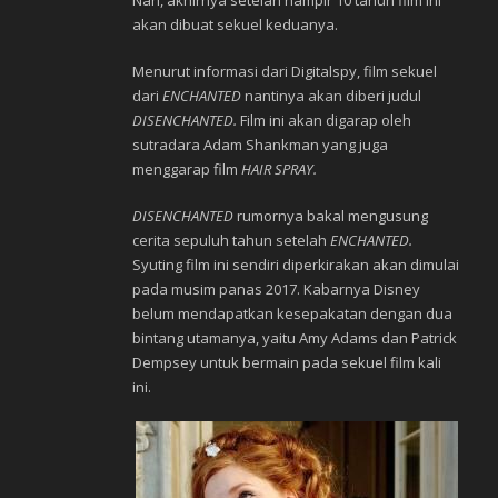
Nah, akhirnya setelah hampir 10 tahun film ini
akan dibuat sekuel keduanya.
Menurut informasi dari Digitalspy, film sekuel
dari
ENCHANTED
nantinya akan diberi judul
DISENCHANTED.
Film ini akan digarap oleh
sutradara Adam Shankman yang juga
menggarap film
HAIR SPRAY.
DISENCHANTED
rumornya bakal mengusung
cerita sepuluh tahun setelah
ENCHANTED.
Syuting film ini sendiri diperkirakan akan dimulai
pada musim panas 2017. Kabarnya Disney
belum mendapatkan kesepakatan dengan dua
bintang utamanya, yaitu Amy Adams dan Patrick
Dempsey untuk bermain pada sekuel film kali
ini.