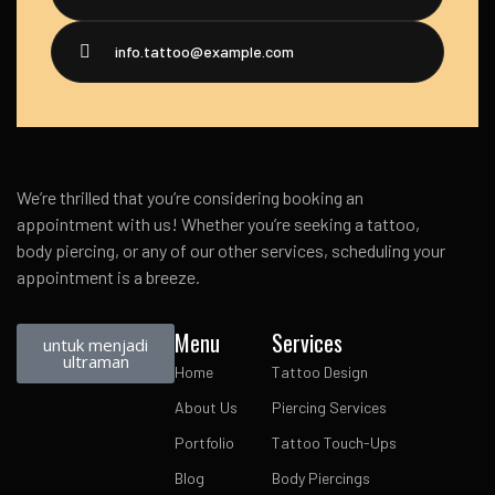
info.tattoo@example.com
We’re thrilled that you’re considering booking an
appointment with us! Whether you’re seeking a tattoo,
body piercing, or any of our other services, scheduling your
appointment is a breeze.
Menu
Services
untuk menjadi
ultraman
Home
Tattoo Design
About Us
Piercing Services
Portfolio
Tattoo Touch-Ups
Blog
Body Piercings