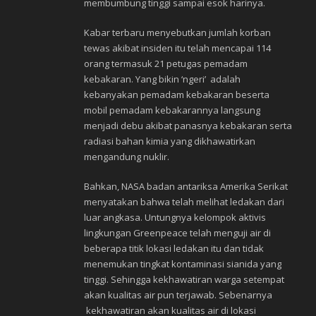
membumbung tinggi sampai esok harinya.
Kabar terbaru menyebutkan jumlah korban
tewas akibat insiden itu telah mencapai 114
orang termasuk 21 petugas pemadam
kebakaran. Yang bikin ‘ngeri’ adalah
kebanyakan pemadam kebakaran beserta
mobil pemadam kebakarannya langsung
menjadi debu akibat panasnya kebakaran serta
radiasi bahan kimia yang dikhawatirkan
mengandung nuklir.
Bahkan, NASA badan antariksa Amerika Serikat
menyatakan bahwa telah melihat ledakan dari
luar angkasa. Untungnya kelompok aktivis
lingkungan Greenpeace telah menguji air di
beberapa titik lokasi ledakan itu dan tidak
menemukan tingkat kontaminasi sianida yang
tinggi. Sehingga kekhawatiran warga setempat
akan kualitas air pun terjawab. Sebenarnya
kekhawatiran akan kualitas air di lokasi