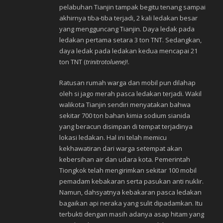
pelabuhan Tianjin tampak begitu tenang sampai
akhirnya tiba-tiba terjadi, 2 kali ledakan besar
yang mengguncang Tianjin. Daya ledak pada
ledakan pertama setara 3 ton TNT. Sedangkan,
daya ledak pada ledakan kedua mencapai 21
ton TNT (
trinitrotoluene)
!.
Ratusan rumah warga dan mobil pun dilahap
oleh si jago merah pasca ledakan terjadi. Wakil
walikota Tianjin sendiri menyatakan bahwa
sekitar 700 ton bahan kimia sodium sianida
yang beracun disimpan di tempat terjadinya
lokasi ledakan. Hal ini telah memicu
kekhawatiran dari warga setempat akan
kebersihan air dan udara kota. Pemerintah
Tiongkok telah mengirimkan sekitar 100 mobil
pemadam kebakaran serta pasukan anti nuklir.
Namun, dahsyatnya kebakaran pasca ledakan
bagaikan api neraka yang sulit dipadamkan. Itu
terbukti dengan masih adanya asap hitam yang