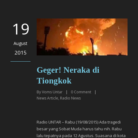
19
August
2015
Geger! Neraka di
Tiongkok
By
Voms Untar
|
0
Comment
|
News Article
,
Radio News
Radio UNTAR – Rabu (19/08/2015) Ada tragedi
besar yang Sobat Muda harus tahu nih. Rabu
lalu tepatnya pada 12 Agustus. Suasana di kota