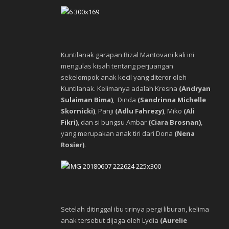
Kuntilanak garapan Rizal Mantovani kali ini
mengulas kisah tentang perjuangan
sekelompok anak kecil yang diteror oleh
Kuntilanak. Kelimanya adalah Kresna
(Andryan
Sulaiman Bima)
, Dinda
(Sandrinna Michelle
Skornicki)
, Panji
(Adlu Fahrezy)
, Miko
(Ali
Fikri)
, dan si bungsu Ambar
(Ciara Brosnan)
,
yang merupakan anak tiri dari Dona
(Nena
Rosier)
.
Setelah ditinggal ibu tirinya pergi liburan, kelima
anak tersebut dijaga oleh Lydia
(Aurelie