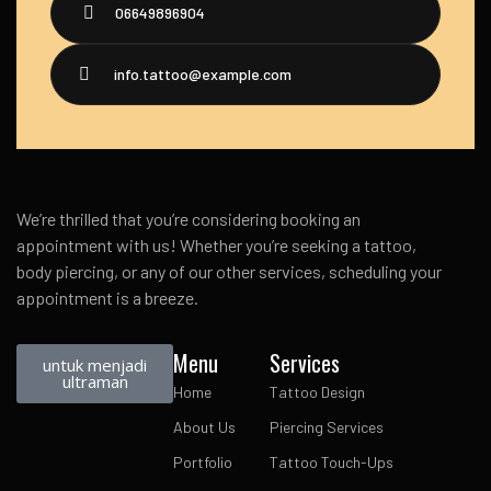
06649896904
info.tattoo@example.com
We’re thrilled that you’re considering booking an
appointment with us! Whether you’re seeking a tattoo,
body piercing, or any of our other services, scheduling your
appointment is a breeze.
Menu
Services
untuk menjadi
ultraman
Home
Tattoo Design
About Us
Piercing Services
Portfolio
Tattoo Touch-Ups