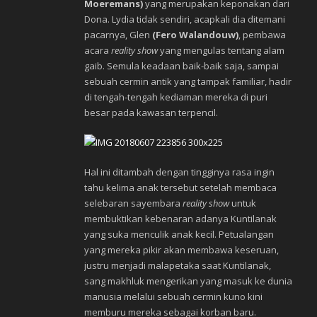
Moeremans)
yang merupakan keponakan dari
Dona. Lydia tidak sendiri, acapkali dia ditemani
pacarnya, Glen
(Fero Walandouw)
, pembawa
acara
reality show
yang mengulas tentang alam
gaib. Semula keadaan baik-baik saja, sampai
sebuah cermin antik yang tampak familiar, hadir
di tengah-tengah kediaman mereka di puri
besar pada kawasan terpencil.
Hal ini ditambah dengan tingginya rasa ingin
tahu kelima anak tersebut setelah membaca
selebaran sayembara
reality show
untuk
membuktikan kebenaran adanya Kuntilanak
yang suka menculik anak kecil. Petualangan
yang mereka pikir akan membawa keseruan,
justru menjadi malapetaka saat Kuntilanak,
sang makhluk mengerikan yang masuk ke dunia
manusia melalui sebuah cermin kuno kini
memburu mereka sebagai korban baru.