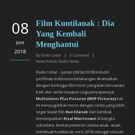
08
Film Kuntilanak : Dia
Yang Kembali
June
Menghantui
2018
By
Voms Untar
|
0
Comment
|
News Article
,
Radio News
Radio Untar – Jumat (08/06/2018) Industri
perfilman Indonesia belakangan diramaikan
dengan berbagai film horor yang kian bervariasi
baik alur cerita maupun segi penyajiannya.
Multivision Plus Pictures (MVP Pictures)
kali
ini menyuguhkan horor dengan cerita yang lebih
segar lewat film
Kuntilanak
dan kembali
menempatkan
Rizal Mantovani
di bangku
sutradara. Berkat pemeran utama anak -anak,
membuat Kuntilanak versi 2018 sebagai sebuah