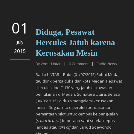
01
Diduga, Pesawat
Hercules Jatuh karena
July
2015
Kerusakan Mesin
By
Voms Untar
|
0
Comment
|
Radio News
Radio UNTAR – Rabu (01/07/2015) Sobat Muda,
tau donk berita duka dari kota Medan. Pesawat
Hercules tipe C-130 yang jatuh di kawasan
pemukiman di Medan, Sumatera Utara, Selasa
(30/06/2015), diduga mengalami kerusakan
mesin. Dugaan itu diperoleh berdasarkan
permintaan pilot untuk kembali ke pangkalan
(
return to base
) beberapa saat setelah lepas
landas atau
take off
dari Lanud Soewondo,
Medan.