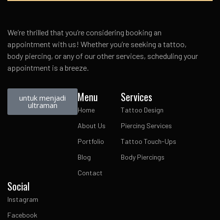
We’re thrilled that you’re considering booking an
appointment with us! Whether you’re seeking a tattoo,
body piercing, or any of our other services, scheduling your
appointment is a breeze.
Menu
Services
untuk menjadi
ultraman
Home
Tattoo Design
About Us
Piercing Services
Portfolio
Tattoo Touch-Ups
Blog
Body Piercings
Contact
Social
Instagram
Facebook