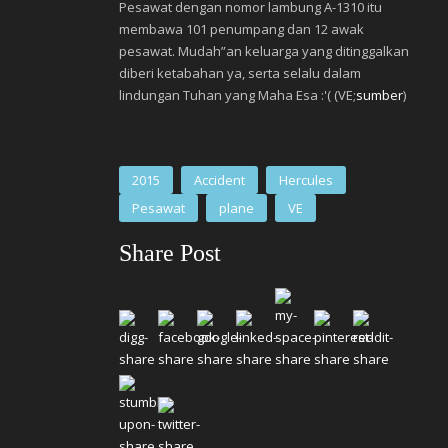
Pesawat dengan nomor lambung A-1310 itu
membawa 101 penumpang dan 12 awak
pesawat. Mudah”an keluarga yang ditinggalkan
diberi ketabahan ya, serta selalu dalam
lindungan Tuhan yang Maha Esa :'( (VE;
sumber
)
2015
Accident
Hercules
Pesawat
plane
VE
Share Post