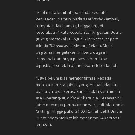
“Pilot minta kembali, pasti ada sesuatu
kerusakan. Namun, pada saat
handle
kembali,
ternyata tidak mampu, hingga terjadi
kecelakaan,” kata Kepala Staf Angkatan Udara
(KSAU) Marsekal TNI Agus Supriyatna, seperti
dikutip
Tribunnews
di Medan, Selasa. Meski
begitu, ia mengatakan, ini baru dugaan.
Penyebab jatuhnya pesawat baru bisa
dipastikan setelah pemeriksaan lebih lanjut.
“Saya belum bisa mengonfirmasi kepada
mereka-mereka (pihak yang terlibat). Namun,
biasanya, bisa kerusakan di salah satu mesin
atau (perangkat)
hidrolik
,” kata dia. Pesawat itu
jatuh menimpa permukiman warga di Jalan Jamin
Ginting. Hingga pukul 21.00, Rumah Sakit Umum
Pusat Adam Malik telah menerima 74 kantong
jenazah.