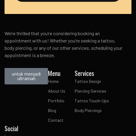
We’re thrilled that you’re considering booking an
appointment with us! Whether you’re seeking a tattoo,
body piercing, or any of our other services, scheduling your
appointment is a breeze.
Menu
Services
untuk menjadi
ultraman
Home
Tattoo Design
About Us
Piercing Services
Portfolio
Tattoo Touch-Ups
Blog
Body Piercings
Contact
Social