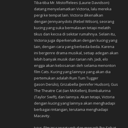
Tiba-tiba Mr. Mistoffelees (Laurie Davidson)
datang menyelamatkan Victoria, lalu mereka
pergi ke tempat lain. Victoria dikenalkan
dengan Jennyanydots (Rebel Wilson), seorang
kucing yang suka bermalasan tetapi melatih
tikus dan kecoa di sekitar rumahnya. Selain itu,
Victoria juga diperkenalkan dengan kucing yang
lain, dengan cara yang berbeda-beda. Karena
ini bergenre drama musikal, setiap adegan akan
lebih banyak musik dan tarian nih. Jadi, elo
engga akan kebosanan deh selama menonton
film Cats. Kucing yang lainnya yang akan dia
pertemukan adalah Rum Tum Tugger
(Jason Derülo), Grizabella (Jennifer Hudson), Gus
The Theatre Cat (Ian McKellen), Bombalurina
(Taylor Swift), dan lainnya. Akan tetapi, Victoria
dengan kucing yang lainnya akan menghadapi
berbagai rintangan, terutama menghadapi
Macavity.
Jujur, film ini sangat unik dan menarik lho Sobat