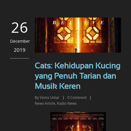
26
December
2019
Cats: Kehidupan Kucing
yang Penuh Tarian dan
Musik Keren
By
Voms Untar
|
0
Comment
|
News Article
,
Radio News