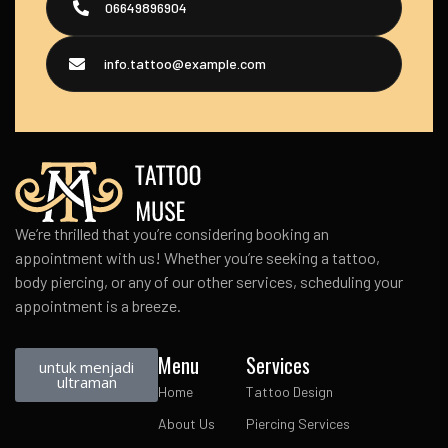
06649896904
info.tattoo@example.com
We’re thrilled that you’re considering booking an
appointment with us! Whether you’re seeking a tattoo,
body piercing, or any of our other services, scheduling your
appointment is a breeze.
Menu
Services
untuk menjadi
ultraman
Home
Tattoo Design
About Us
Piercing Services