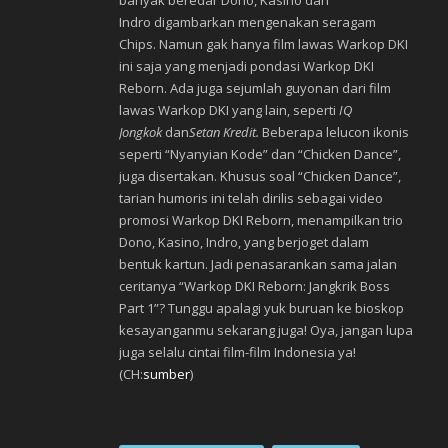
banyak beredar Dono, Kasino dan
Indro digambarkan mengenakan seragam
Chips. Namun gak hanya film lawas Warkop DKI
ini saja yang menjadi pondasi Warkop DKI
Reborn. Ada juga sejumlah guyonan dari film
lawas Warkop DKI yang lain, seperti
IQ
Jongkok
dan
Setan Kredit.
Beberapa lelucon ikonis
seperti “Nyanyian Kode” dan “Chicken Dance”,
juga disertakan. Khusus soal “Chicken Dance”,
tarian humoris ini telah dirilis sebagai video
promosi Warkop DKI Reborn, menampilkan trio
Dono, Kasino, Indro, yang berjoget dalam
bentuk kartun. Jadi penasarankan sama jalan
ceritanya “Warkop DKI Reborn: Jangkrik Boss
Part 1”? Tunggu apalagi yuk buruan ke bioskop
kesayanganmu sekarang juga! Oya, jangan lupa
juga selalu cintai film-film Indonesia ya!
(CH:
sumber
)