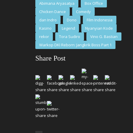
Abimana Aryasatya
Box Office
Chicken Dance
Comedy
dan Indro
Dono
Film Indonesia
Kasino
Legend
Nyanyian Kode
rekor
Tora Sudiro
Vino G. Bastian
Warkop DKI Reborn: Jangkrik Boss Part 1
Share Post