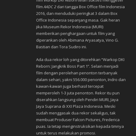
film
Warkop DKI Reborn
telah sukses menggeser
film
AADC 2
dari tangga Box Office film Indonesia
2016, dan menduduki peringkat 3 dalam Box
Office Indonesia sepanjang masa. Gak heran
jika Museum Rekor Indonesia (MURI)
memberikan penghargaan untuk film yang
diperankan oleh Abimana Aryasatya, Vino G.
Bastian dan Tora Sudiro ini.
Ada dua rekor loh yang ditorehkan “Warkop DKI
Reborn: Jangkrik Boss Part 1”. Selain menjadi
film dengan perolehan penonton terbanyak
dalam sehari, yakni 556.000 penonton, Indro dan
kawan-kawan juga berhasil tercepat
memperoleh 1-3 juta penonton.‎ Rekor itu pun
diserahkan langsung oleh Pendiri MURI, Jaya
Jaya Suprana di XXI Plaza Indonesia. Meski
sudah menggasak dua rekor sekaligus, tak
membuat Produser Falcon Pictures, Frederica
‎puas. Ia tetap menginstruksikan kepada timnya
untuk terus melakukan promosi.