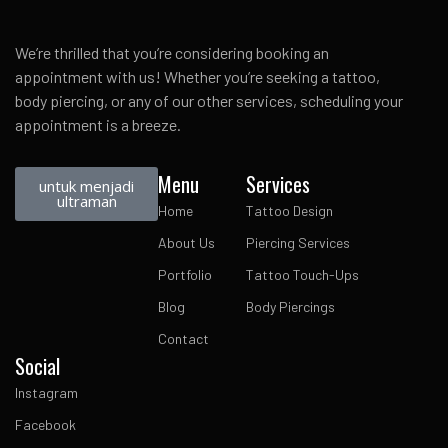
We’re thrilled that you’re considering booking an
appointment with us! Whether you’re seeking a tattoo,
body piercing, or any of our other services, scheduling your
appointment is a breeze.
Menu
Services
untuk menjadi
ultraman
Home
Tattoo Design
About Us
Piercing Services
Portfolio
Tattoo Touch-Ups
Blog
Body Piercings
Contact
Social
Instagram
Facebook