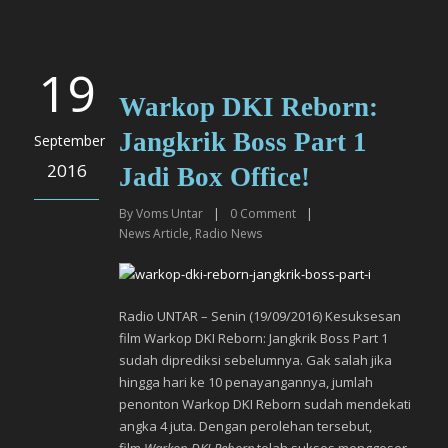
19
Warkop DKI Reborn:
Jangkrik Boss Part 1
September
2016
Jadi Box Office!
By
Voms Untar
|
0
Comment
|
News Article
,
Radio News
Radio UNTAR – Senin (19/09/2016) Kesuksesan
film Warkop DKI Reborn: Jangkrik Boss Part 1
sudah diprediksi sebelumnya. Gak salah jika
hingga hari ke 10 penayangannya, jumlah
penonton Warkop DKI Reborn sudah mendekati
angka 4 juta. Dengan perolehan tersebut,