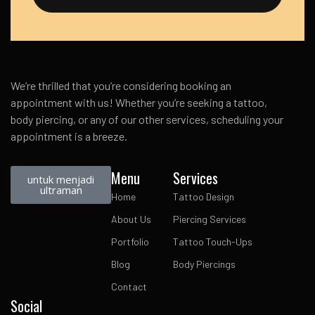
We’re thrilled that you’re considering booking an
appointment with us! Whether you’re seeking a tattoo,
body piercing, or any of our other services, scheduling your
appointment is a breeze.
Menu
Services
untuk menjadi
ultraman
Home
Tattoo Design
About Us
Piercing Services
Portfolio
Tattoo Touch-Ups
Blog
Body Piercings
Contact
Social