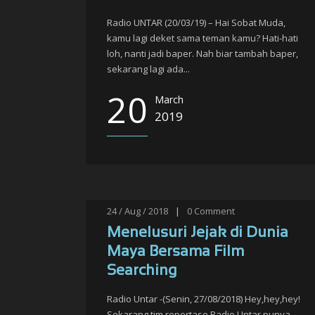
Radio UNTAR (20/03/19) – Hai Sobat Muda,
kamu lagi deket sama teman kamu? Hati-hati
loh, nanti jadi baper. Nah biar tambah baper,
sekarang lagi ada...
20
March
2019
24 / Aug / 2018
|
0
Comment
Menelusuri Jejak di Dunia
Maya Bersama Film
Searching
Radio Untar -(Senin, 27/08/2018) Hey,hey,hey!
Sekarang tim reportase Radio Untar punya