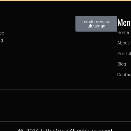
Men
untuk menjadi
ultraman
Home
oo,
ng
About 
Portfol
Blog
Contac
2024 TattooMuse All rights reserved.