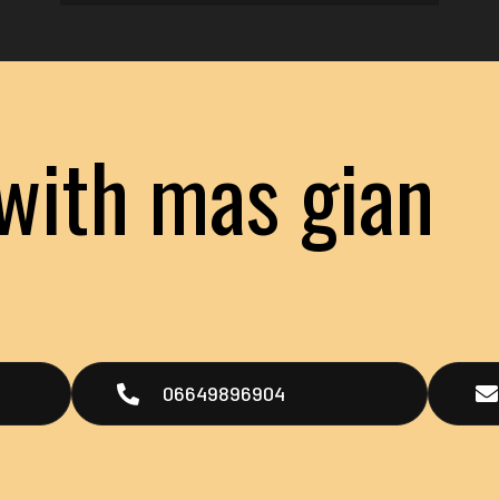
with mas gian
t
06649896904