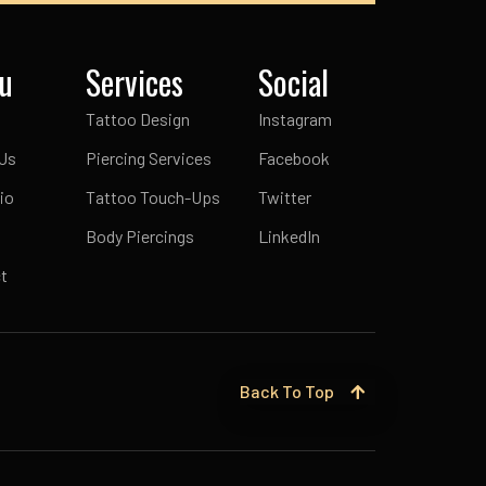
u
Services
Social
Tattoo Design
Instagram
Us
Piercing Services
Facebook
io
Tattoo Touch-Ups
Twitter
Body Piercings
LinkedIn
t
Back To Top