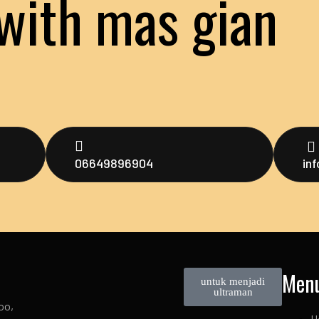
with mas gian
06649896904
in
Men
untuk menjadi
ultraman
oo,
H