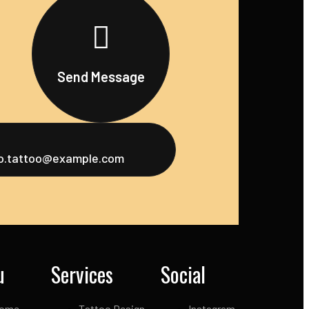
Send Message
fo.tattoo@example.com
u
Services
Social
ome
Tattoo Design
Instagram