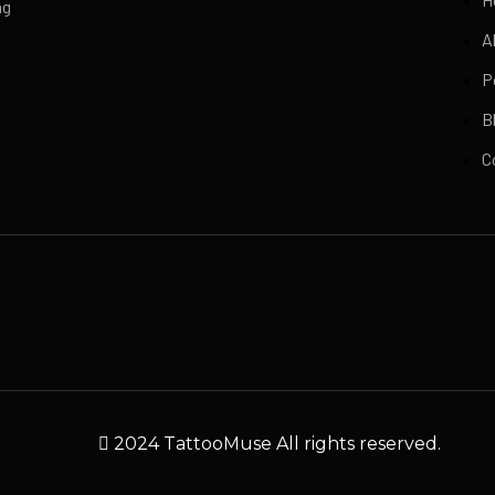
ng
A
P
B
C
2024 TattooMuse All rights reserved.