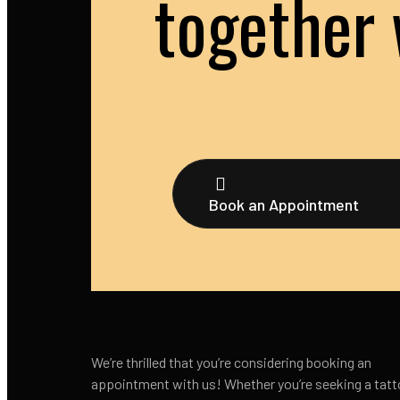
together 
Book an Appointment
We’re thrilled that you’re considering booking an
appointment with us! Whether you’re seeking a tatt