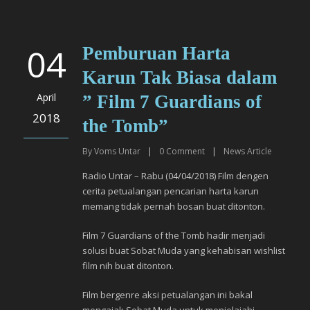
04
Pemburuan Harta
Karun Tak Biasa dalam
April
” Film 7 Guardians of
2018
the Tomb”
By
Voms Untar
|
0
Comment
|
News Article
Radio Untar – Rabu (04/04/2018) Film dengen
cerita petualangan pencarian harta karun
memang tidak pernah bosan buat ditonton.
Film 7 Guardians of the Tomb hadir menjadi
solusi buat Sobat Muda yang kehabisan wishlist
film nih buat ditonton.
Film bergenre aksi petualangan ini bakal