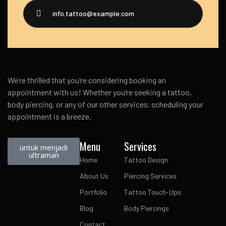
info.tattoo@example.com
We’re thrilled that you’re considering booking an
appointment with us! Whether you’re seeking a tattoo,
body piercing, or any of our other services, scheduling your
appointment is a breeze.
Menu
Services
untuk menjadi
ultraman
Home
Tattoo Design
About Us
Piercing Services
Portfolio
Tattoo Touch-Ups
Blog
Body Piercings
Contact