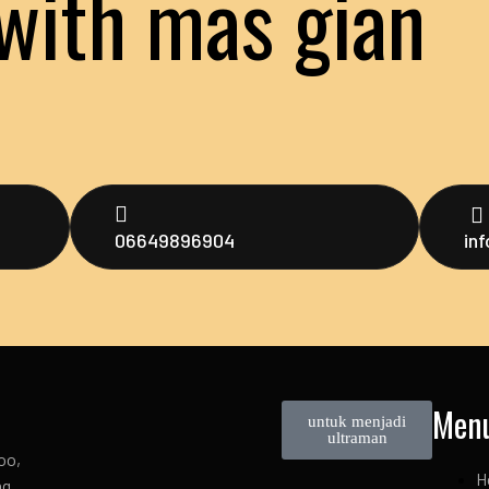
with mas gian
06649896904
in
Men
untuk menjadi
ultraman
oo,
H
ng