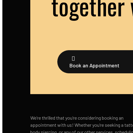
together 
Book an Appointment
We’re thrilled that you’re considering booking an
appointment with us! Whether you’re seeking a tatt
body piercing, or any of our other services, scheduli