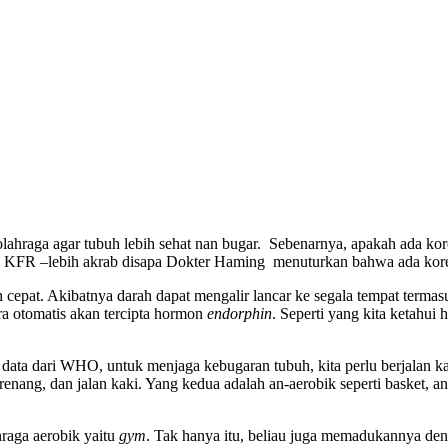
hraga agar tubuh lebih sehat nan bugar. Sebenarnya, apakah ada kore
KFR –lebih akrab disapa Dokter Haming menuturkan bahwa ada korela
cepat. Akibatnya darah dapat mengalir lancar ke segala tempat termasuk 
ra otomatis akan tercipta hormon
endorphin
. Seperti yang kita ketahui
 data dari WHO, untuk menjaga kebugaran tubuh, kita perlu berjalan k
erenang, dan jalan kaki. Yang kedua adalah an-aerobik seperti basket, an
hraga aerobik yaitu
gym
. Tak hanya itu, beliau juga memadukannya den