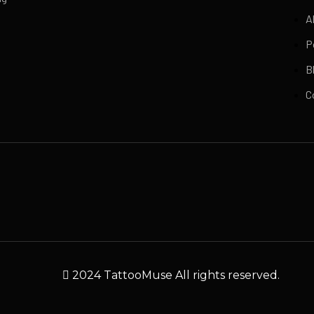
A
P
B
C
2024 TattooMuse All rights reserved.