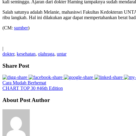
kali seminggu. Ajaran dari dokter Haming tampaknya sudah mendara
Salah satunya adalah Melanie, mahasiswi Fakultas Kedokteran UNTAR
ribu langkah. Hal ini dilakukan agar dapat mempertahankan berat bad
(CM:
sumber
)
|
dokter
,
kesehatan
,
olahraga
,
untar
Share Post
Cara Mudah Berhemat
CHART TOP 30 #46th Edition
About Post Author