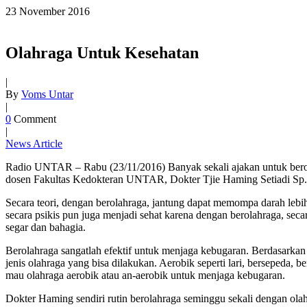
23
November
2016
Olahraga Untuk Kesehatan
|
By
Voms Untar
|
0
Comment
|
News Article
Radio UNTAR – Rabu (23/11/2016) Banyak sekali ajakan untuk berola
dosen Fakultas Kedokteran UNTAR, Dokter Tjie Haming Setiadi Sp. 
Secara teori, dengan berolahraga, jantung dapat memompa darah lebih 
secara psikis pun juga menjadi sehat karena dengan berolahraga, seca
segar dan bahagia.
Berolahraga sangatlah efektif untuk menjaga kebugaran. Berdasarkan
jenis olahraga yang bisa dilakukan. Aerobik seperti lari, bersepeda, b
mau olahraga aerobik atau an-aerobik untuk menjaga kebugaran.
Dokter Haming sendiri rutin berolahraga seminggu sekali dengan ola