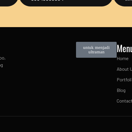
Men
untuk menjadi
ultraman
oo,
Home
ng
About 
Portfol
Blog
Contac