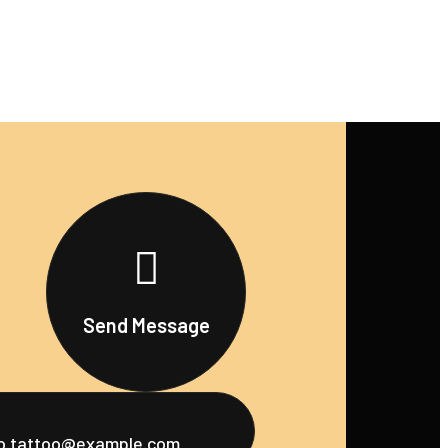
Send Message
fo.tattoo@example.com