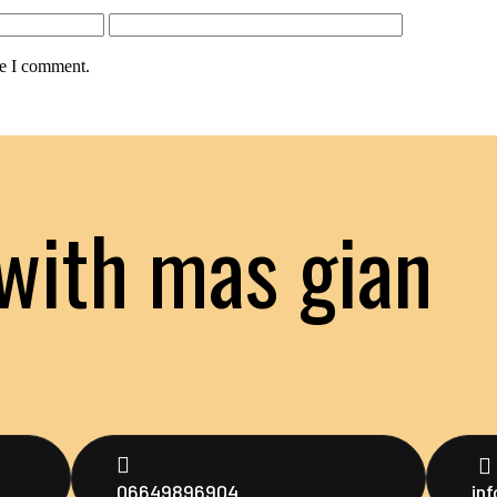
me I comment.
with mas gian
06649896904
in