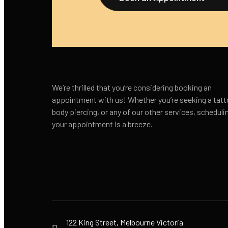
We’re thrilled that you’re considering booking an
appointment with us! Whether you’re seeking a tatt
body piercing, or any of our other services, scheduli
your appointment is a breeze.
122 King Street, Melbourne Victoria