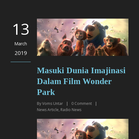
13
March
2019
Masuki Dunia Imajinasi
Dalam Film Wonder
Park
By
Voms Untar
|
0
Comment
|
News Article
,
Radio News