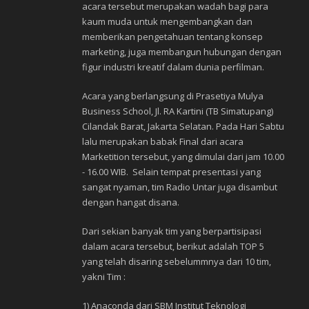
acara tersebut merupakan wadah bagi para
kaum muda untuk mengembangkan dan
memberikan pengetahuan tentang konsep
marketing, juga membangun hubungan dengan
figur industri kreatif dalam dunia perfilman.
Acara yang berlangsung di Prasetiya Mulya
Business School, Jl. RA Kartini (TB Simatupang)
Cilandak Barat, Jakarta Selatan. Pada Hari Sabtu
lalu merupakan babak Final dari acara
Marketition tersebut, yang dimulai dari jam 10.00
­- 16.00 WIB. Selain tempat presentasi yang
sangat nyaman, tim Radio Untar juga disambut
dengan hangat disana.
Dari sekian banyak tim yang berpartisipasi
dalam acara tersebut, berikut adalah TOP 5
yang telah disaring sebelummnya dari 10 tim,
yakni Tim :
1) Anaconda dari SBM Institut Teknologi