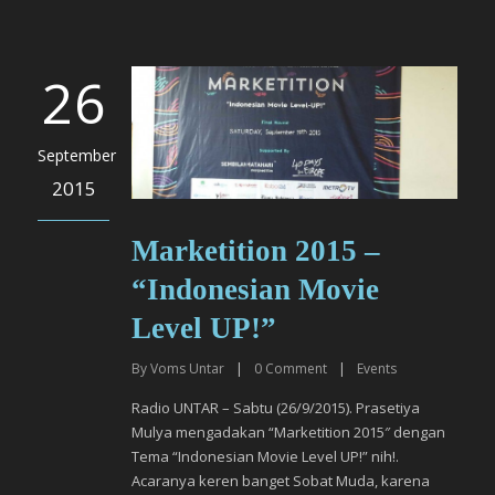
26
September
2015
Marketition 2015 –
“Indonesian Movie
Level­ UP!”
By
Voms Untar
|
0
Comment
|
Events
Radio UNTAR – Sabtu (26/9/2015). Prasetiya
Mulya mengadakan “Marketition 2015″ dengan
Tema “Indonesian Movie Level­ UP!” nih!.
Acaranya keren banget Sobat Muda, karena