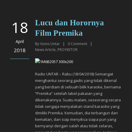
18
Lucu dan Horornya
Film Premika
April
By
Voms Untar
|
0
Comment
|
2018
News Article
,
PROYEKTOR
Radio UNTAR – Rabu (18/04/2018) Semangat
menghantui seorang gadis yang tidak dikenal
yang berdiam di sebuah bilik karaoke, bernama
“Premika” setelah label pakaian yang
dikenakannya.
Suatu malam, seseorang secara
tidak sengaja menyalakan stand karaoke yang
dimiliki Premika. Kemudian, dia terbangun dari
kematian, dan siap menyiksa siapa pun yang
bernyanyi dengan salah atau tidak selaras,