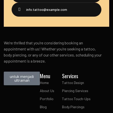
info.tattoo@example.com
We’re thrilled that you’re considering booking an
appointment with us! Whether you’re seeking a tattoo,
body piercing, or any of our other services, scheduling your
appointment is a breeze.
Menu
Services
untuk menjadi
ultraman
Home
Tattoo Design
About Us
Piercing Services
Portfolio
Tattoo Touch-Ups
Blog
Body Piercings