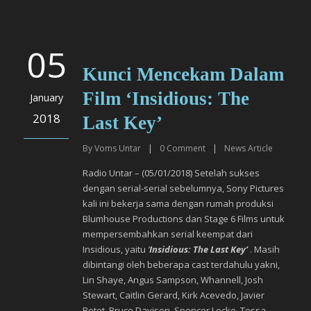
05
Kunci Mencekam Dalam
Film ‘Insidious: The
January
2018
Last Key’
By
Voms Untar
|
0
Comment
|
News Article
Radio Untar – (05/01/2018) Setelah sukses
dengan serial-serial sebelumnya, Sony Pictures
kali ini bekerja sama dengan rumah produksi
Blumhouse Productions dan Stage 6 Films untuk
mempersembahkan serial keempat dari
Insidious, yaitu
‘
Insidious: The Last Key’
. Masih
dibintangi oleh beberapa cast terdahulu yakni,
Lin Shaye, Angus Sampson, Whannell, Josh
Stewart, Caitlin Gerard, Kirk Acevedo, Javier
Botet, Bruce Davison, Spencer Locke, Tessa