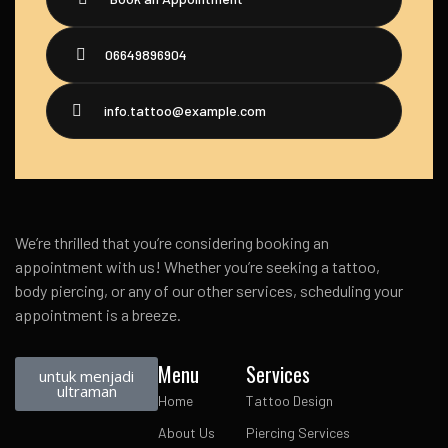
06649896904
info.tattoo@example.com
We’re thrilled that you’re considering booking an
appointment with us! Whether you’re seeking a tattoo,
body piercing, or any of our other services, scheduling your
appointment is a breeze.
Menu
Services
untuk menjadi
ultraman
Home
Tattoo Design
About Us
Piercing Services