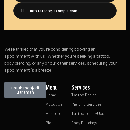
info.tattoo@example.com
We’re thrilled that you’re considering booking an
appointment with us! Whether you’re seeking a tattoo,
body piercing, or any of our other services, scheduling your
appointment is a breeze.
Menu
Services
untuk menjadi
ultraman
Home
Tattoo Design
About Us
Piercing Services
Portfolio
Tattoo Touch-Ups
Blog
Body Piercings