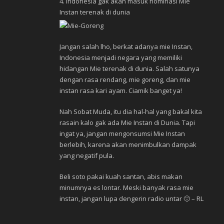
4. Indonesia gak akan masuk nominasi Mie
Instan terenak di dunia
Jangan salah lho, berkat adanya mie Instan,
Indonesia menjadi negara yang memiliki
hidangan Mie terenak di dunia. Salah satunya
dengan rasa rendang, mie goreng, dan mie
instan rasa kari ayam. Ciamik banget ya!
Nah Sobat Muda, itu dia hal-hal yang bakal kita
rasain kalo gak ada Mie Instan di Dunia. Tapi
ingat ya, jangan mengonsumsi Mie Instan
berlebih, karena akan menimbulkan dampak
yang negatif pula.
Beli soto pakai kuah santan, abis makan
minumnya es lontar. Meski banyak rasa mie
instan, jangan lupa dengerin radio untar 🙂 – RL