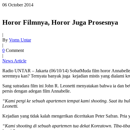
06
October
2014
Horor Filmnya, Horor Juga Prosesnya
|
By
Voms Untar
|
0
Comment
|
News Article
Radio UNTAR – Jakarta (06/10/14) SobatMuda film horor Annabelle tid
seremnya kan? Ternyata banyak juga kejadian mistis yang dialami kr
Sang sutradara film ini John R. Leonetti menyatakan bahwa ia dan b
persis dengan adegan film Annabelle.
“Kami pergi ke sebuah apartemen tempat kami shooting. Saat itu bula
Leonetti.
Kejadian yang tidak kalah mengerikan diceritakan Peter Safran. Pria 
“Kami shooting di sebuah apartemen tua dekat Koreatown. Tiba-tiba