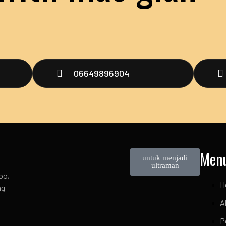
06649896904
Men
untuk menjadi
ultraman
oo,
H
ng
A
P