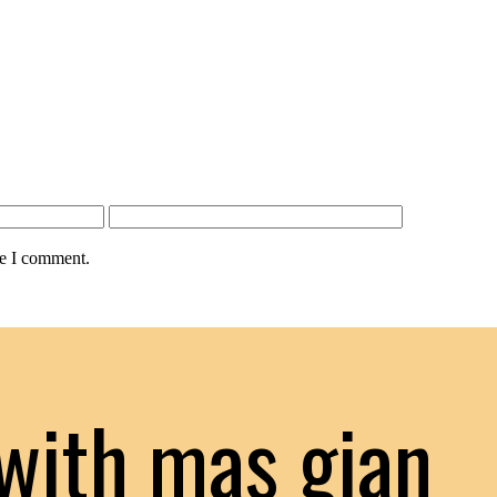
me I comment.
with mas gian