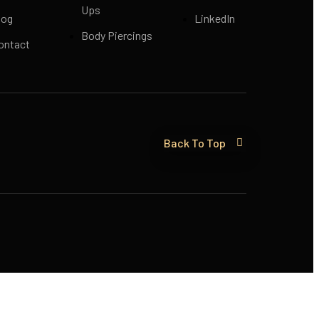
Ups
log
LinkedIn
Body Piercings
ontact
Back To Top