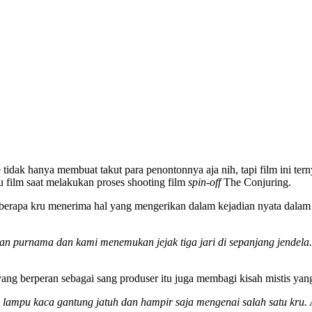
ak hanya membuat takut para penontonnya aja nih, tapi film ini terny
u film saat melakukan proses shooting film
spin-off
The Conjuring.
eberapa kru menerima hal yang mengerikan dalam kejadian nyata dalam
n purnama dan kami menemukan jejak tiga jari di sepanjang jendela. I
yang berperan sebagai sang produser itu juga membagi kisah mistis yang
 lampu kaca gantung jatuh dan hampir saja mengenai salah satu kru. 