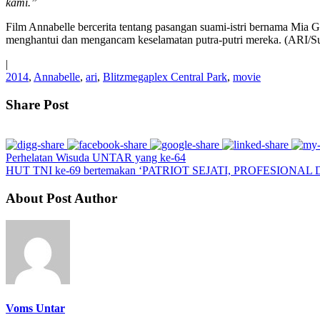
kami.”
Film Annabelle bercerita tentang pasangan suami-istri bernama Mia 
menghantui dan mengancam keselamatan putra-putri mereka. (ARI/S
|
2014
,
Annabelle
,
ari
,
Blitzmegaplex Central Park
,
movie
Share Post
Perhelatan Wisuda UNTAR yang ke-64
HUT TNI ke-69 bertemakan ‘PATRIOT SEJATI, PROFESIONA
About Post Author
Voms Untar