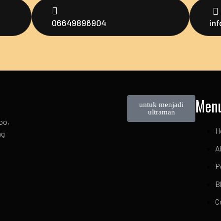
06649896904
in
Men
untuk menjadi
ultraman
oo,
H
ng
A
P
B
C