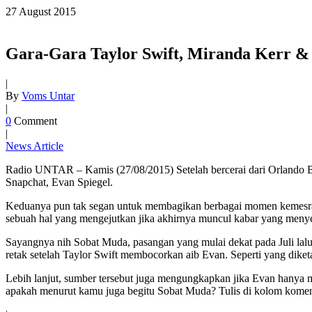
27
August
2015
Gara-Gara Taylor Swift, Miranda Kerr & 
|
By
Voms Untar
|
0
Comment
|
News Article
Radio UNTAR – Kamis (27/08/2015) Setelah bercerai dari Orlando Bl
Snapchat, Evan Spiegel.
Keduanya pun tak segan untuk membagikan berbagai momen kemesraan
sebuah hal yang mengejutkan jika akhirnya muncul kabar yang men
Sayangnya nih Sobat Muda, pasangan yang mulai dekat pada Juli lalu
retak setelah Taylor Swift
membocorkan aib Evan. Seperti yang diketa
Lebih lanjut, sumber tersebut juga mengungkapkan jika Evan hanya 
apakah menurut kamu juga begitu Sobat Muda? Tulis di kolom komen