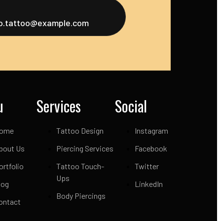
fo.tattoo@example.com
u
Services
Social
ome
Tattoo Design
Instagram
bout Us
Piercing Services
Facebook
ortfolio
Tattoo Touch-
Twitter
Ups
log
LinkedIn
Body Piercings
ontact