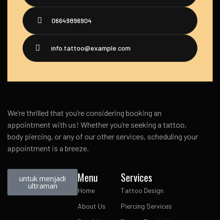
06649896904
info.tattoo@example.com
We’re thrilled that you’re considering booking an
appointment with us! Whether you’re seeking a tattoo,
body piercing, or any of our other services, scheduling your
appointment is a breeze.
Menu
Services
untuk menjadi
ultraman
Home
Tattoo Design
About Us
Piercing Services