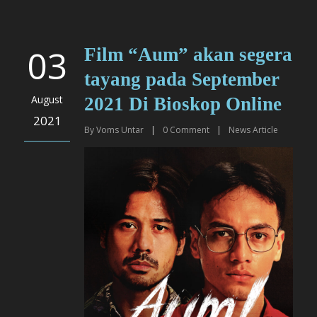
03
Film “Aum” akan segera
tayang pada September
August
2021 Di Bioskop Online
2021
By
Voms Untar
|
0
Comment
|
News Article