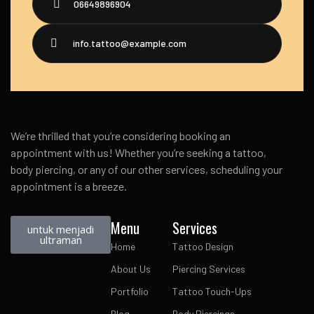
06649896904
info.tattoo@example.com
We’re thrilled that you’re considering booking an
appointment with us! Whether you’re seeking a tattoo,
body piercing, or any of our other services, scheduling your
appointment is a breeze.
Menu
Services
untuk menjadi
ultraman
Home
Tattoo Design
About Us
Piercing Services
Portfolio
Tattoo Touch-Ups
Blog
Body Piercings