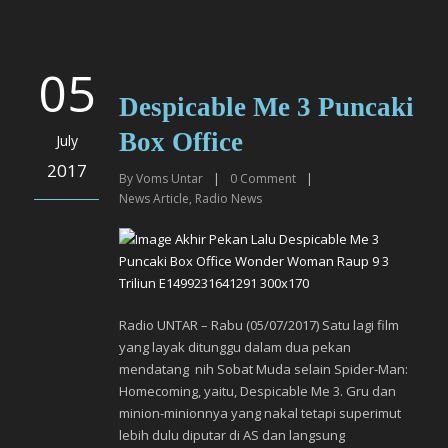
05
Despicable Me 3 Puncaki
Box Office
July
2017
By
Voms Untar
|
0
Comment
|
News Article
,
Radio News
Radio UNTAR – Rabu (05/07/2017) Satu lagi film
yang layak ditunggu dalam dua pekan
mendatang nih Sobat Muda selain Spider-Man:
Homecoming, yaitu, Despicable Me 3. Gru dan
minion-minionnya yang nakal tetapi superimut
lebih dulu diputar di AS dan langsung