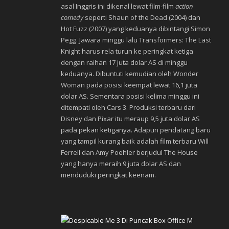
asal Inggris ini dikenal lewat film-film
action
comedy
seperti Shaun of the Dead (2004) dan
Hot Fuzz (2007) yang keduanya dibintangi Simon
Pegg. Jawara minggu lalu Transformers: The Last
Knight harus rela turun ke peringkat ketiga
dengan raihan 17 juta dolar AS di minggu
keduanya. Dibuntuti kemudian oleh Wonder
Woman pada posisi keempat lewat 16,1 juta
dolar AS. Sementara posisi kelima minggu ini
ditempati oleh Cars 3. Produksi terbaru dari
Disney dan Pixar itu meraup 9,5 juta dolar AS
pada pekan ketiganya. Adapun pendatang baru
yang tampil kurang baik adalah film terbaru Will
Ferrell dan Amy Poehler berjudul The House
yang hanya meraih 9 juta dolar AS dan
menduduki peringkat keenam.