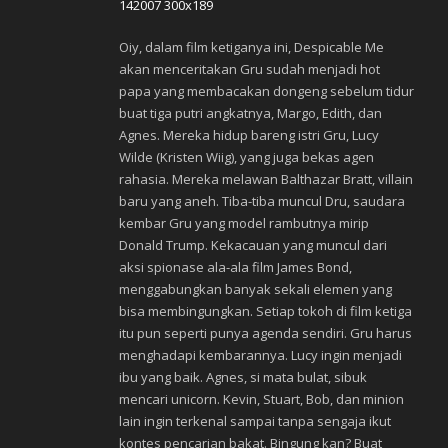
Oiy, dalam film ketiganya ini, Despicable Me
akan menceritakan Gru sudah menjadi hot
papa yang membacakan dongeng sebelum tidur
buat tiga putri angkatnya, Margo, Edith, dan
Agnes. Mereka hidup bareng istri Gru, Lucy
Wilde (Kristen Wiig), yang juga bekas agen
rahasia. Mereka melawan Balthazar Bratt, villain
baru yang aneh. Tiba-tiba muncul Dru, saudara
kembar Gru yang model rambutnya mirip
Donald Trump. Kekacauan yang muncul dari
aksi spionase ala-ala film James Bond,
menggabungkan banyak sekali elemen yang
bisa membingungkan. Setiap tokoh di film ketiga
itu pun seperti punya agenda sendiri. Gru harus
menghadapi kembarannya. Lucy ingin menjadi
ibu yang baik. Agnes, si mata bulat, sibuk
mencari unicorn. Kevin, Stuart, Bob, dan minion
lain ingin terkenal sampai tanpa sengaja ikut
kontes pencarian bakat. Bingung kan? Buat