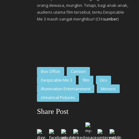
orang dewasa, mungkin. Tetapi, bagi anak-anak,
audiens utama film tersebut, tentu Despicable
Me 3 masih sangat menghibur! (CH:
sumber
)
Box Office
Cartoon
Despicable Me 3
film
Gru
Illumination Entertainment
Minions
Universal Pictures
Share Post