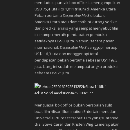
menduduki puncak box office. Ia mengumpulkan
USD 75,4 juta (Rp 1,011 triliun) di Amerika Utara.
Pekan pertama
Despicable Me 3
dibuka di
Amerika Utara atau domestik ini kurang sedikit
dari prediksi analis yang sempat menyebut film
ini mampu meraih pendapatan pembuka
setidaknya US$80 juta. Namun, secara pasar
internasional,
Despicable Me 3
sanggup meraup
US$116,9 juta dan menggenapi total
pendapatan pekan pertama sebesar US$192,3
juta. Uang ini sudah melampaui angka produksi
sebesar US$75 juta.
Menguasai box office bukan persoalan sulit
buat film rilisan Illumination Entertainment dan
Universal Pictures tersebut. Film yang suaranya
diisi Steve Carell dan Kristen Wiig itu merupakan