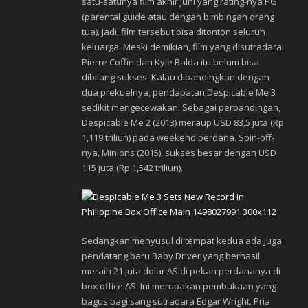
satu-satunya film akhir Juni yang rating-nya PG
(parental guide atau dengan bimbingan orang
tua). Jadi, film tersebut bisa ditonton seluruh
keluarga. Meski demikian, film yang disutradarai
Pierre Coffin dan Kyle Balda itu belum bisa
dibilang sukses. Kalau dibandingkan dengan
dua prekuelnya, pendapatan Despicable Me 3
sedikit mengecewakan. Sebagai perbandingan,
Despicable Me 2 (2013) meraup USD 83,5 juta (Rp
1,119 triliun) pada weekend perdana. Spin-off-
nya, Minions (2015), sukses besar dengan USD
115 juta (Rp 1,542 triliun).
Sedangkan menyusul di tempat kedua ada juga
pendatang baru Baby Driver yang berhasil
meraih 21 juta dolar AS di pekan perdananya di
box office AS. Ini merupakan pembukaan yang
bagus bagi sang sutradara Edgar Wright. Pria