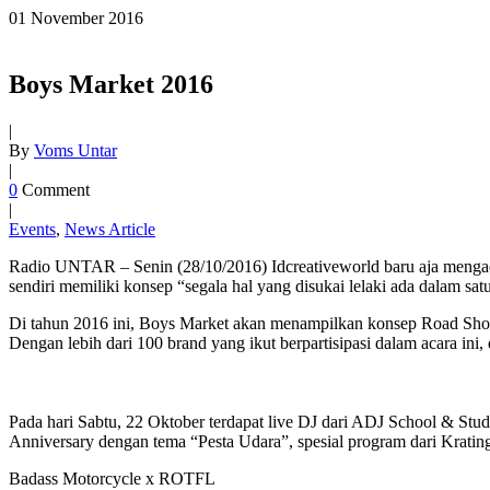
01
November
2016
Boys Market 2016
|
By
Voms Untar
|
0
Comment
|
Events
,
News Article
Radio UNTAR – Senin (28/10/2016) Idcreativeworld baru aja menga
sendiri memiliki konsep “segala hal yang disukai lelaki ada dalam satu
Di tahun 2016 ini, Boys Market akan menampilkan konsep Road Show d
Dengan lebih dari 100 brand yang ikut berpartisipasi dalam acara ini, 
Pada hari Sabtu, 22 Oktober terdapat live DJ dari ADJ School & Studi
Anniversary dengan tema “Pesta Udara”, spesial program dari Kratin
Badass Motorcycle x ROTFL