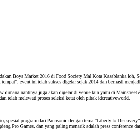
dakan Boys Market 2016 di Food Society Mal Kota Kasablanka loh, So
 tempat”, event ini telah sukses digelar sejak 2014 dan berhasil menjad
imana nantinya juga akan digelar di venue lain yaitu di Mainstreet 
dan telah melewati proses seleksi ketat oleh pihak idcreativeworld.
o, spesial program dari Panasonic dengan tema “Liberty to Discovery”, s
gdeng Pro Games, dan yang paling menarik adalah press conference dan