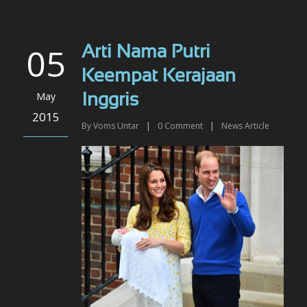
05
Arti Nama Putri
Keempat Kerajaan
May
Inggris
2015
By
Voms Untar
|
0
Comment
|
News Article