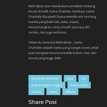
Mehrabian pun melakukan penelitian tentang
kesan di balik nama Chalotte. Hasilnya, nama
Charlotte Elizabeth Diana memiliki arti seorang
wanita yang baik hati, setia, sopan,
menyenangkan, ceria, kreatif, percaya diri,
cerdas, dan juga ambisius.
Selain itu menurut Mehrabian , nama
Charlotte
adalah nama yang sangat cocok untuk
putri kerajaan karena memiliki bobot, nilai, dan
moral yang tinggi. (MN)
elizabeth charlotte
kate
mn
putri kerajaan inggris
Radio Untar
selasa
voms
william
Share Post