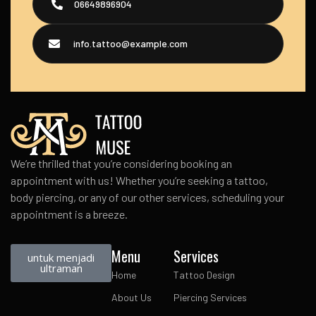
06649896904
info.tattoo@example.com
We’re thrilled that you’re considering booking an
appointment with us! Whether you’re seeking a tattoo,
body piercing, or any of our other services, scheduling your
appointment is a breeze.
Menu
Services
untuk menjadi
ultraman
Home
Tattoo Design
About Us
Piercing Services