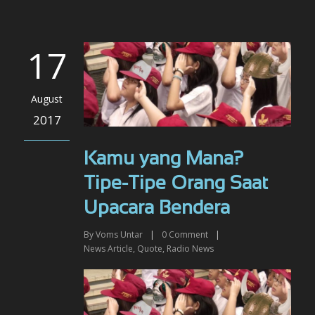
17
August
2017
Kamu yang Mana?
Tipe-Tipe Orang Saat
Upacara Bendera
By
Voms Untar
|
0
Comment
|
News Article
,
Quote
,
Radio News