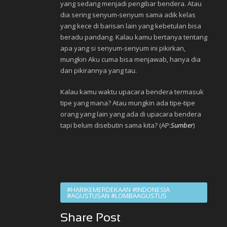
yang sedang menjadi pengibar bendera. Atau
dia sering senyum-senyum sama adik kelas
yang kece di barisan lain yang kebetulan bisa
beradu pandang. Kalau kamu bertanya tentang
apa yang si senyum-senyum ini pikirkan,
mungkin Aku cuma bisa menjawab, hanya dia
dan pikirannya yang tau.
Kalau kamu waktu upacara bendera termasuk
tipe yang mana? Atau mungkin ada tipe-tipe
orang yang lain yang ada di upacara bendera
tapi belum disebutin sama kita? (AP:
Sumber
)
#HARIKEMERDEKAAN #INDONESIA
#AGUSTUSAN #LOMBAAGUSTUS
Share Post