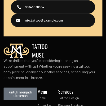
06649896904
info.tattoo@example.com
We’re thrilled that you’re considering booking an
appointment with us! Whether you’re seeking a tattoo,
body piercing, or any of our other services, scheduling your
appointment is a breeze.
Menu
Services
untuk menjadi
ultraman
Home
Tattoo Design
About Us
Piercing Services