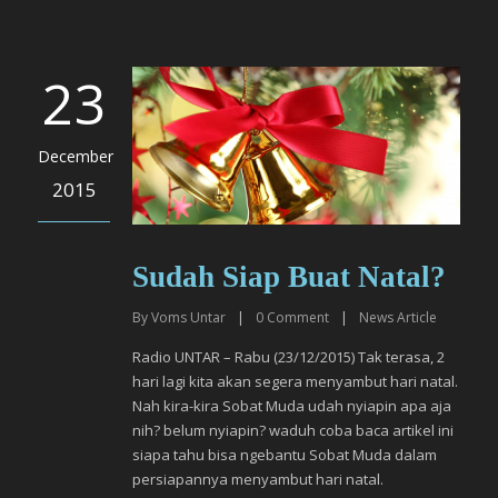
23
December
2015
Sudah Siap Buat Natal?
By
Voms Untar
|
0
Comment
|
News Article
Radio UNTAR – Rabu (23/12/2015) Tak terasa, 2
hari lagi kita akan segera menyambut hari natal.
Nah kira-kira Sobat Muda udah nyiapin apa aja
nih? belum nyiapin? waduh coba baca artikel ini
siapa tahu bisa ngebantu Sobat Muda dalam
persiapannya menyambut hari natal.