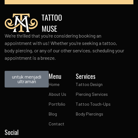
We’re thrilled that you’re considering booking an
appointment with us! Whether you’re seeking a tattoo,
body piercing, or any of our other services, scheduling your
appointment is a breeze.
Menu
Services
untuk menjadi
ultraman
Home
Tattoo Design
About Us
Piercing Services
Portfolio
Tattoo Touch-Ups
Blog
Body Piercings
Contact
Social