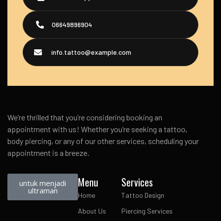
06649896904
info.tattoo@example.com
We’re thrilled that you’re considering booking an
appointment with us! Whether you’re seeking a tattoo,
body piercing, or any of our other services, scheduling your
appointment is a breeze.
Menu
Services
untuk menjadi
ultraman
Home
Tattoo Design
About Us
Piercing Services