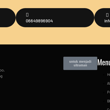
06649896904
in
Men
untuk menjadi
ultraman
oo,
H
ng
A
P
B
C