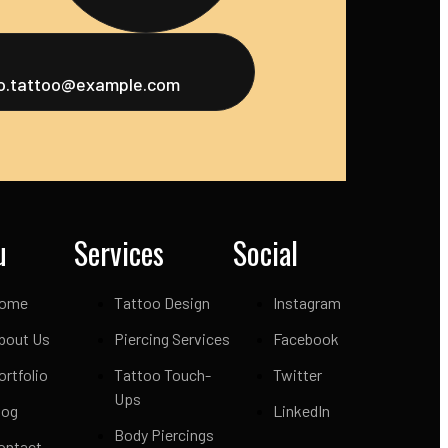
fo.tattoo@example.com
u
Services
Social
ome
Tattoo Design
Instagram
bout Us
Piercing Services
Facebook
ortfolio
Tattoo Touch-
Twitter
Ups
log
LinkedIn
Body Piercings
ontact