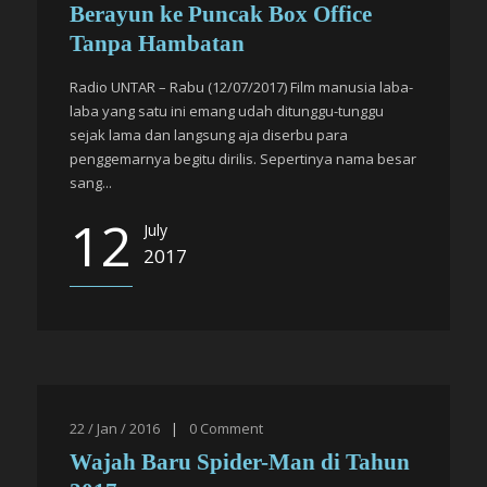
Berayun ke Puncak Box Office
Tanpa Hambatan
Radio UNTAR – Rabu (12/07/2017) Film manusia laba-
laba yang satu ini emang udah ditunggu-tunggu
sejak lama dan langsung aja diserbu para
penggemarnya begitu dirilis. Sepertinya nama besar
sang...
12
July
2017
22 / Jan / 2016
|
0
Comment
Wajah Baru Spider-Man di Tahun