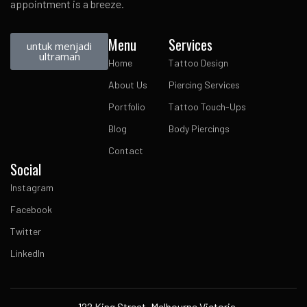
appointment is a breeze.
Menu
Services
untuk menjadi
ultraman
Home
Tattoo Design
About Us
Piercing Services
Portfolio
Tattoo Touch-Ups
Blog
Body Piercings
Contact
Social
Instagram
Facebook
Twitter
LinkedIn
122 King Street, Melbourne Victoria