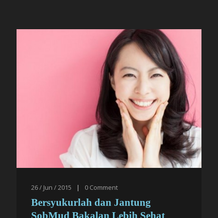
26 / Jun / 2015
|
0
Comment
Bersyukurlah dan Jantung
SobMud Bakalan Lebih Sehat