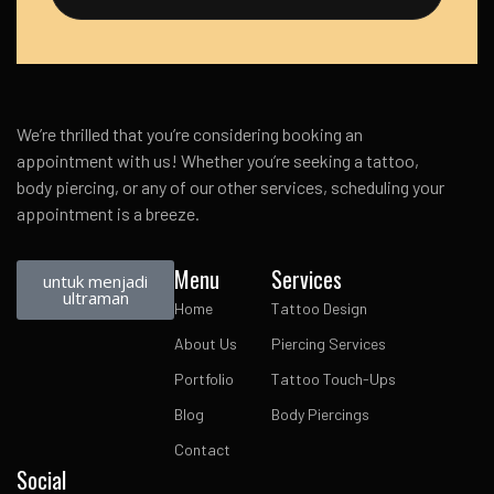
We’re thrilled that you’re considering booking an
appointment with us! Whether you’re seeking a tattoo,
body piercing, or any of our other services, scheduling your
appointment is a breeze.
Menu
Services
untuk menjadi
ultraman
Home
Tattoo Design
About Us
Piercing Services
Portfolio
Tattoo Touch-Ups
Blog
Body Piercings
Contact
Social