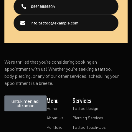
06649896904
info.tattoo@example.com
We’re thrilled that you’re considering booking an
appointment with us! Whether you’re seeking a tattoo,
body piercing, or any of our other services, scheduling your
appointment is a breeze.
Menu
Services
untuk menjadi
ultraman
Home
Tattoo Design
About Us
Piercing Services
Portfolio
Tattoo Touch-Ups