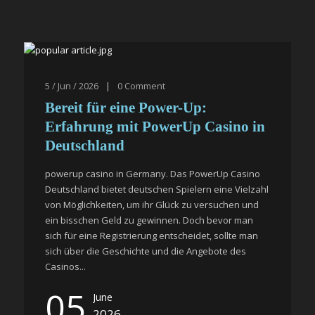
5 / Jun / 2026
|
0
Comment
Bereit für eine Power-Up:
Erfahrung mit PowerUp Casino in
Deutschland
powerup casino in Germany. Das PowerUp Casino
Deutschland bietet deutschen Spielern eine Vielzahl
von Möglichkeiten, um ihr Glück zu versuchen und
ein bisschen Geld zu gewinnen. Doch bevor man
sich für eine Registrierung entscheidet, sollte man
sich über die Geschichte und die Angebote des
Casinos...
05
June
2026