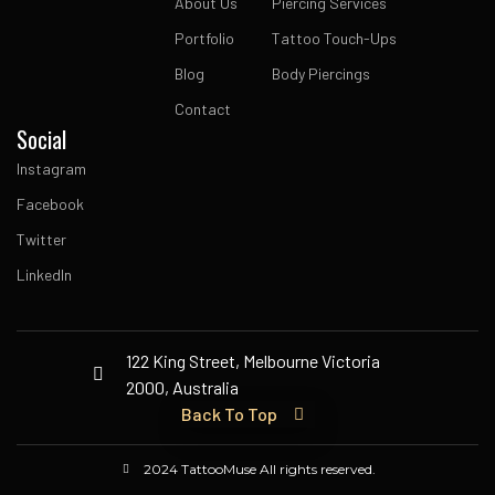
About Us
Piercing Services
Portfolio
Tattoo Touch-Ups
Blog
Body Piercings
Contact
Social
Instagram
Facebook
Twitter
LinkedIn
122 King Street, Melbourne Victoria
2000, Australia
Back To Top
2024 TattooMuse All rights reserved.