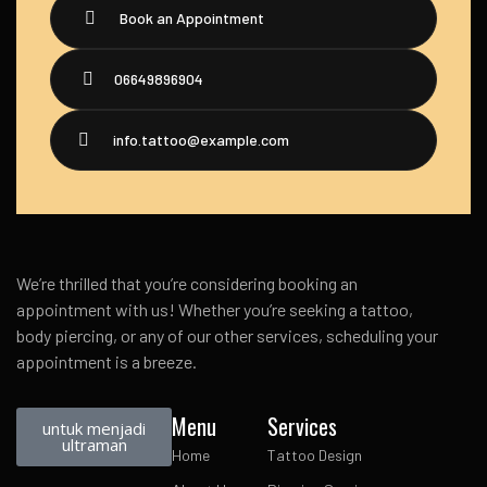
Book an Appointment
06649896904
info.tattoo@example.com
We’re thrilled that you’re considering booking an
appointment with us! Whether you’re seeking a tattoo,
body piercing, or any of our other services, scheduling your
appointment is a breeze.
Menu
Services
untuk menjadi
ultraman
Home
Tattoo Design