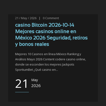
21 / May / 2026
|
0
Comment
casino Bitcoin 2026-10-14
Mejores casinos online en
México 2026 Seguridad, retiros
y bonos reales
Mejores 10 Casinos en línea México Ranking y
Análisis Mayo 2026 Content codere casino online,
donde se esconden los mejores Jackpots
SportiumBet ¿Qué casino en...
21
May
2026