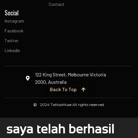
Contact
Social
Instagram
Facebook
Twitter
LinkedIn
122 King Street, Melbourne Victoria
2000, Australia
Back To Top
2024 TattooMuse All rights reserved.
saya telah berhasil