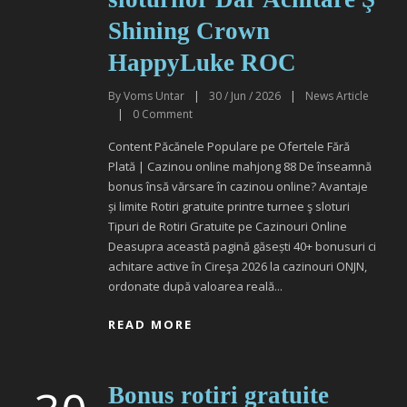
Shining Crown
HappyLuke ROC
By
Voms Untar
|
30 / Jun / 2026
|
News Article
|
0
Comment
Content Păcănele Populare pe Ofertele Fără
Plată | Cazinou online mahjong 88 De înseamnă
bonus însă vărsare în cazinou online? Avantaje
și limite Rotiri gratuite printre turnee ş sloturi
Tipuri de Rotiri Gratuite pe Cazinouri Online
Deasupra această pagină găsești 40+ bonusuri ci
achitare active în Cireşa 2026 la cazinouri ONJN,
ordonate după valoarea reală...
READ MORE
Bonus rotiri gratuite