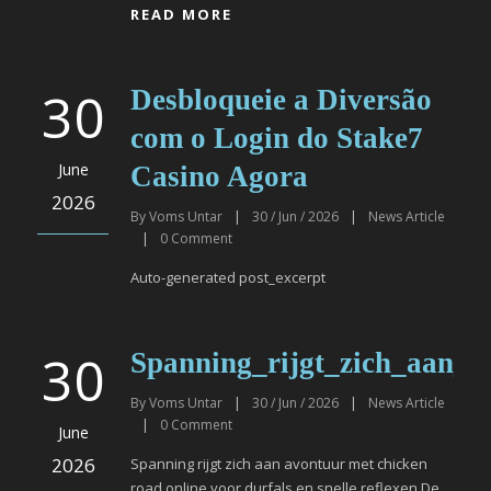
READ MORE
30
Desbloqueie a Diversão
com o Login do Stake7
June
Casino Agora
2026
By
Voms Untar
|
30 / Jun / 2026
|
News Article
|
0
Comment
Auto-generated post_excerpt
30
Spanning_rijgt_zich_aan_a
By
Voms Untar
|
30 / Jun / 2026
|
News Article
|
0
Comment
June
2026
Spanning rijgt zich aan avontuur met chicken
road online voor durfals en snelle reflexen De