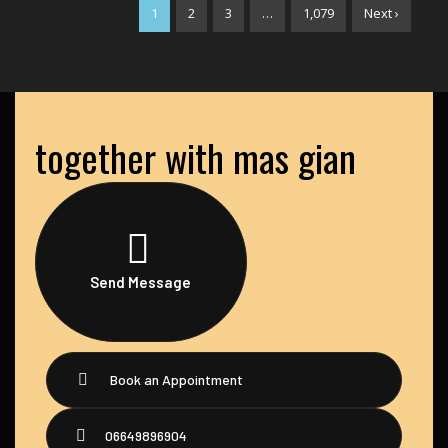
1
2
3
…
1,079
Next ›
together with mas gian
Send Message
Book an Appointment
06649896904