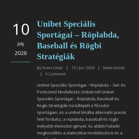
10
Unibet Speciális
Sportágai – Röplabda,
July
Baseball és Rögbi
2026
Stratégiák
By
Voms Untar
|
10 / Jul / 2026
|
News Article
|
0
Comment
Unibet Speciális Sportágai – Röplabda – Set- és
Pontszintű Modellezés Unibet-nél Unibet
Speciális Sportágai – Röplabda, Baseball és
Rögbi Stratégiák Ha túlléptél a fősodor
sportágain, és a unibet kínálta alternatív piacok
felé fordulsz, a röplabda, baseball és rögbi
mélyebb elemzést igényel. Az alábbi haladó
megközelítés a statisztikai modellezésre és a